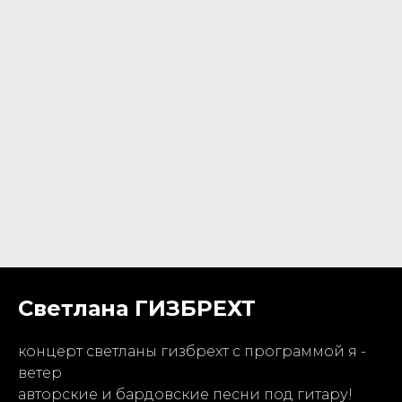
Светлана ГИЗБРЕХТ
концерт светланы гизбрехт с программой я -
ветер
авторские и бардовские песни под гитару!