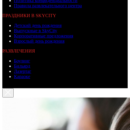
Политика конфиденциальности
Правила развлекательного центра
ПРАЗДНИКИ В SKYCITY
Детский день рождения
Выпускные в SkyCity
Корпоративные предложения
Взрослый день рождения
РАЗВЛЕЧЕНИЯ
Боулинг
Бильярд
Лазертаг
Караоке