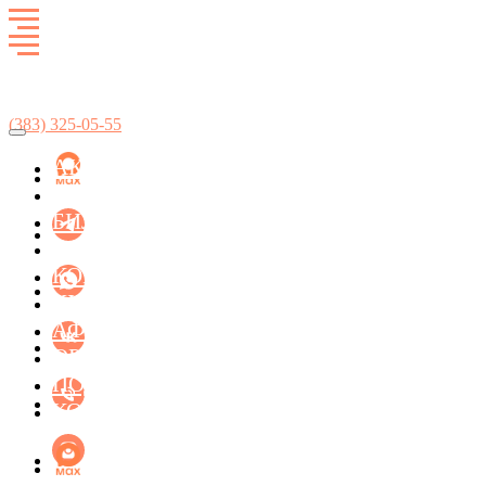
Развлекательный комплекс
SkyCity
(383)
325-05-55
АКЦИИ
БОУЛИНГ
БИЛЬЯРД
ЛАЗЕРТАГ
КОНЦЕРТ-ХОЛЛ ФАСОЛЬ
КУХНЯ
АФИША МЕРОПРИЯТИЙ
ОРГАНИЗАЦИЯ ПРАЗДНИКОВ
ПОДАРОЧНЫЕ СЕРТИФИКАТЫ
КОНТАКТЫ
БИЛЬЯРД
ЛАЗЕРТАГ