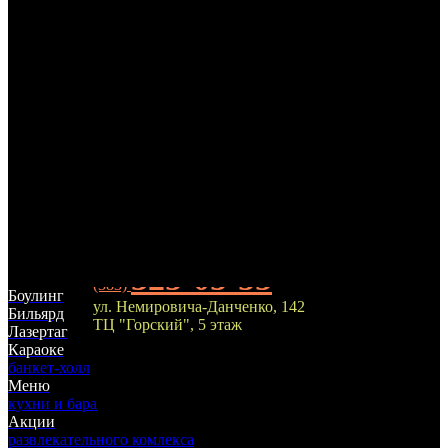
325-05-55
(383)
Боулинг
ул. Немировича-Данченко, 142
Бильярд
ТЦ "Горский", 5 этаж
Лазертаг
Караоке
банкет-холл
Меню
кухни и бара
Акции
развлекательного комлекса