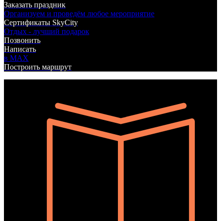
Заказать праздник
Организуем и проведём любое мероприятие
Сертификаты SkyCity
Отдых - лучший подарок
Позвонить
Написать
в MAX
Построить маршрут
БИЛЬЯРД
ЛАЗЕРТАГ
БОУЛИНГ
КАРАОКЕ
КУХНЯ
АФИША