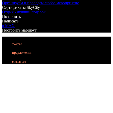
Организуем и проведём любое мероприятие
Сертификаты SkyCity
Отдых - лучший подарок
Позвонить
Написать
в MAX
Построить маршрут
услуги
БИЛЬЯРД
предложения
ЛАЗЕРТАГ
связаться
БОУЛИНГ
КАРАОКЕ
КУХНЯ
АФИША
АКЦИИ