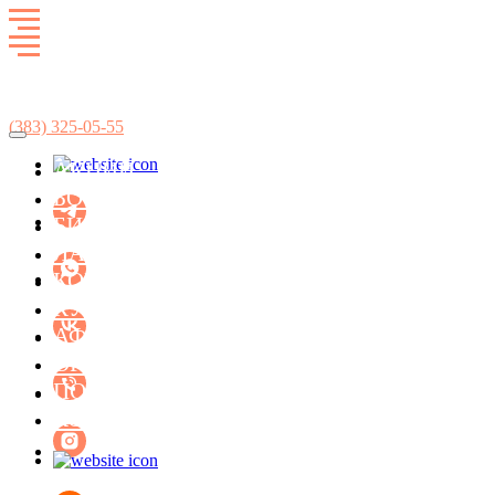
Развлекательный комплекс
SkyCity
(383)
325-05-55
АКЦИИ
БОУЛИНГ
БИЛЬЯРД
ЛАЗЕРТАГ
КОНЦЕРТ-ХОЛЛ ФАСОЛЬ
КУХНЯ
АФИША МЕРОПРИЯТИЙ
ОРГАНИЗАЦИЯ ПРАЗДНИКОВ
ПОДАРОЧНЫЕ СЕРТИФИКАТЫ
КОНТАКТЫ
БИЛЬЯРД
ЛАЗЕРТАГ