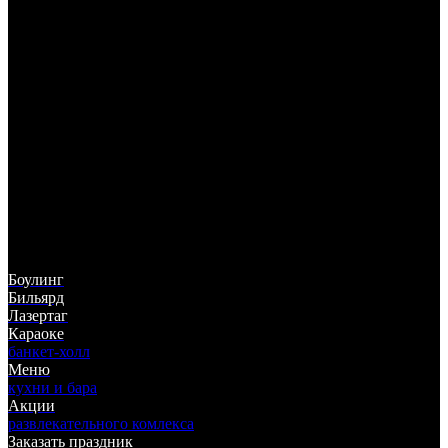
325-05-55
(383)
ул. Немировича-Данченко, 142
ТЦ "Горский", 5 этаж
Боулинг
Бильярд
Лазертаг
Караоке
банкет-холл
Меню
кухни и бара
Акции
развлекательного комлекса
Заказать праздник