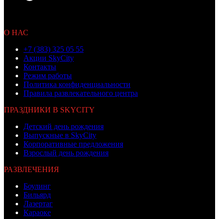
© 2010 OOO «Бамбино»
Не является публичной офертой
О НАС
+7 (383) 325 05 55
Акции SkyCity
Контакты
Режим работы
Политика конфиденциальности
Правила развлекательного центра
ПРАЗДНИКИ В SKYCITY
Детский день рождения
Выпускные в SkyCity
Корпоративные предложения
Взрослый день рождения
РАЗВЛЕЧЕНИЯ
Боулинг
Бильярд
Лазертаг
Караоке