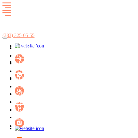
Развлекательный комплекс
SkyCity
(383)
325-05-55
АКЦИИ
БИЛЬЯРД
БОУЛИНГ
ЛАЗЕРТАГ
БИЛЬЯРД
ЛАЗЕРТАГ
БОУЛИНГ
КОНЦЕРТ-ХОЛЛ ФАСОЛЬ
КАРАОКЕ
КУХНЯ
АФИША МЕРОПРИЯТИЙ
КУХНЯ
ОРГАНИЗАЦИЯ ПРАЗДНИКОВ
ПОДАРОЧНЫЕ СЕРТИФИКАТЫ
АФИША
КОНТАКТЫ
АКЦИИ
ОРГАНИЗАЦИЯ ПРАЗДНИКОВ