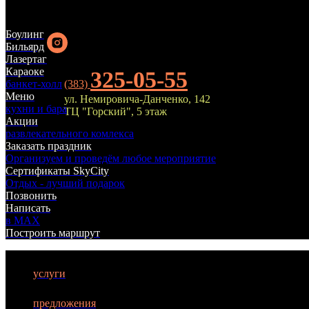
Боулинг
Бильярд
Лазертаг
Караоке
325-05-55
банкет-холл
(383)
Меню
ул. Немировича-Данченко, 142
кухни и бара
ТЦ "Горский", 5 этаж
Акции
БИЛЬЯРД
развлекательного комлекса
Заказать праздник
Организуем и проведём любое мероприятие
ЛАЗЕРТАГ
Сертификаты SkyCity
Отдых - лучший подарок
БОУЛИНГ
Позвонить
Написать
КАРАОКЕ
в MAX
Построить маршрут
КУХНЯ
АФИША
услуги
АКЦИИ
предложения