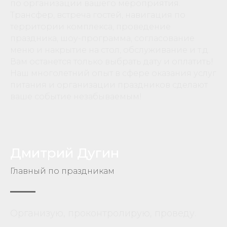
по организации вашего мероприятия.
Трансфер, встреча гостей, навигация по
территории комплекса, проведение
праздника, шоу-программа, согласование
меню и накрытие на стол, обслуживание и т.д.
Вам останется только выбрать дату и оплатить!
Наш многолетний опыт в сфере оказания услуг
питания и организации праздников сделают
ваше событие незабываемым!
Дмитрий Дугин
Главный по праздникам
Организую, проконтролирую, проведу.