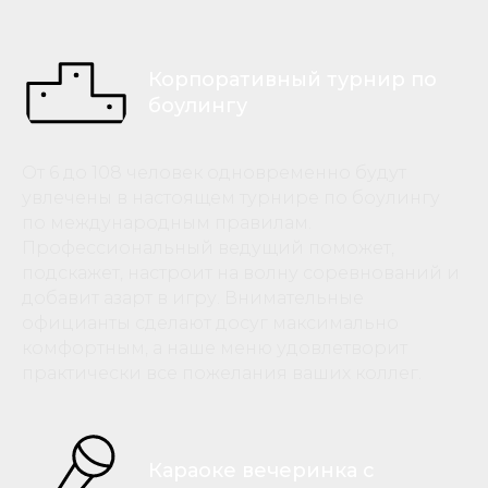
Корпоративный турнир по
боулингу
От 6 до 108 человек одновременно будут
увлечены в настоящем турнире по боулингу
по международным правилам.
Профессиональный ведущий поможет,
подскажет, настроит на волну соревнований и
добавит азарт в игру. Внимательные
официанты сделают досуг максимально
комфортным, а наше меню удовлетворит
практически все пожелания ваших коллег.
Караоке вечеринка с