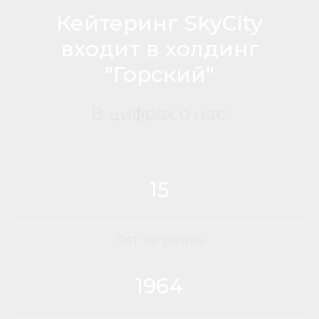
Кейтеринг SkyCity
входит в холдинг
"Горский"
В цифрах о нас:
15
Лет на рынке
1964