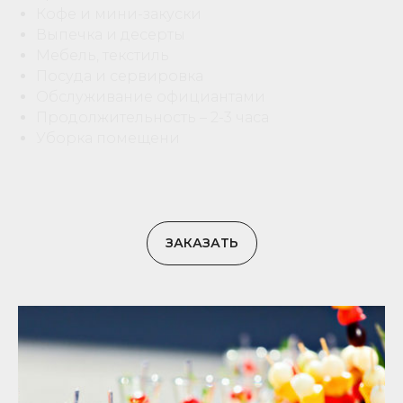
Кофе и мини-закуски
Выпечка и десерты
Мебель, текстиль
Посуда и сервировка
Обслуживание официантами
Продолжительность – 2-3 часа
Уборка помещени
ЗАКАЗАТЬ