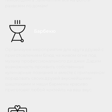
тимбилдинга. Запечатлим все на фото и
развезем по домам!
Барбекю
Организуем мероприятие для круга друзей с
приготовлением блюд на живом огне под
музыку профессионального ди джея. Дадим
возможность проявить собственные
кулинарные познания и вместе с грильменом
порадовать своих друзей вкуснейшими
шашлыками и наши бармены красиво
приготовят любой коктейль на ваш вкус.