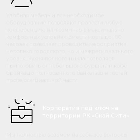
Удобная мебель и все необходимое
оборудование позволяют провести любую
конференцию или семинар в максимально
комфортных условиях. Вместимость до 100
человек позволяет проводить мероприятия
не только городского, но и межрегионального
уровня. Кухня полного цикла позволяет
приготовить от небольшого фуршета и кофе
брейка до полноценного банкета для гостей
после официальной части.
Корпоратив под ключ на
территории РК «Скай Сити»
Мы полностью возьмем на себя все вопросы