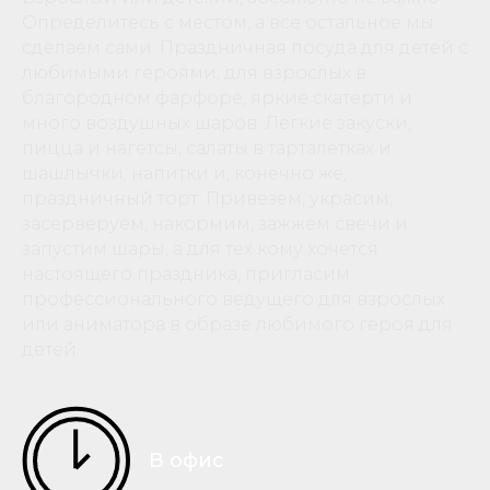
Определитесь с местом, а все остальное мы
сделаем сами. Праздничная посуда для детей с
любимыми героями, для взрослых в
благородном фарфоре, яркие скатерти и
много воздушных шаров. Легкие закуски,
пицца и нагетсы, салаты в тарталетках и
шашлычки, напитки и, конечно же,
праздничный торт. Привезем, украсим,
засерверуем, накормим, зажжем свечи и
запустим шары, а для тех кому хочется
настоящего праздника, пригласим
профессионального ведущего для взрослых
или аниматора в образе любимого героя для
детей.
В офис