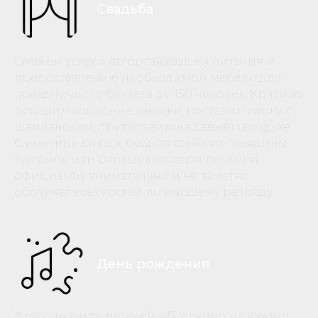
Свадьба
Окажем услуги по организации питания и
предоставлению необходимой мебели для
праздничного банкета до 150 человек. Красиво
подадим холодные закуски, поставим горку с
шампанским, приготовим на свежем воздухе
банкетные блюда, будь то стейк из говядины
на гриле или барашек на вертеле, наши
официанты внимательно и не заметно
обслужат всех гостей по высшему разряду.
День рождения
Взрослый или детский, абсолютно не важно!