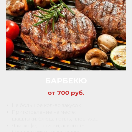
БАРБЕКЮ
от 700 руб.
Не большое кол-во закусок
Приготовление на месте:
шашлыки, блюда гриль, плов, уха...
Чай, кофе, напитки, алкоголь