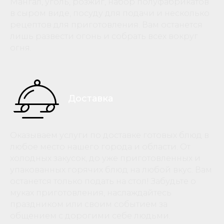
Мангал, уголь, розжиг, набор полуфабрикатов
в сыром виде, посуду для подачи и несколько
рецептов для приготовления. Вам останется
лишь развести огонь и собрать всех вокруг
огня.
Доставка
Оказываем услуги по доставке готовых блюд в
любое место нашего города и области. От
холодных закусок, до уже приготовленных и
упакованных горячих блюд на любой вкус. Вам
останется только подать на стол! Забудьте о
муках приготовления, наслаждайтесь
праздником или своим событием за
общением с дорогими себе людьми.