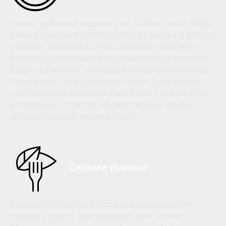
Конец рабочей недели или совместный обед,
день рождения коллеги или проводы в отпуск,
а может, надоела корпоративная столовая?
Удобная одноразовая посуда, горячие блюда
будут горячими, привезем в назначенный час,
поможем с накрытием на столы. И не важно
нам молодые коллеги у тебя или умудренные
жизненным опытом, удовлетворим вкусы
абсолютно всех твоих коллег.
Своими руками
Окажем услуги по доставке комплекта для
отдыха в узком кругу друзей или коллег.