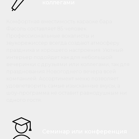
коллегами
Комфортная вместимость караоке бара
Фасоль составляет 85 человек.
Профессиональные вокалисты и
звукорежиссер всегда создают атмосферу
праздника и хорошего настроения. Уютный
интерьер подойдет как для небольшой
вечеринки с друзьями или коллегами, так для
празднования Новогоднего вечера всей
компанией. Ассортимент меню позволяет
удовлетворить самые изысканные вкусы, а
шоу-программа не оставит равнодушным ни
одного гостя.
Семинар или конференция