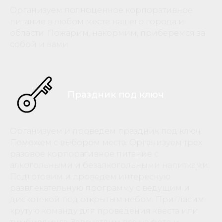
Организуем полноценное корпоративное
питание в любом месте нашего города и
области. Пожарим, накормим, приберемся за
собой и вами.
Праздник под ключ
Организуем и проведем праздник под ключ.
Поможем с выбором места. Организуем трех
разовое корпоративное питание с
алкогольными и безалкогольными напитками.
Подготовим и проведем интересную
развлекательную программу с ведущим и
дискотекой под открытым небом. Пригласим
крутую команду для проведения квеста или