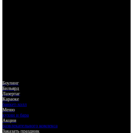
325-05-55
(383)
ул. Немировича-Данченко, 142
ТЦ "Горский", 5 этаж
Боулинг
Бильярд
Лазертаг
Караоке
банкет-холл
Меню
кухни и бара
Акции
развлекательного комлекса
Заказать праздник