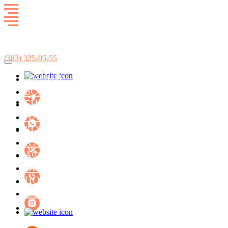
Развлекательный комплекс
SkyCity
(383)
325-05-55
АКЦИИ
БОУЛИНГ
БИЛЬЯРД
ЛАЗЕРТАГ
КОНЦЕРТ-ХОЛЛ ФАСОЛЬ
КУХНЯ
АФИША МЕРОПРИЯТИЙ
ОРГАНИЗАЦИЯ ПРАЗДНИКОВ
ПОДАРОЧНЫЕ СЕРТИФИКАТЫ
КОНТАКТЫ
БИЛЬЯРД
ЛАЗЕРТАГ