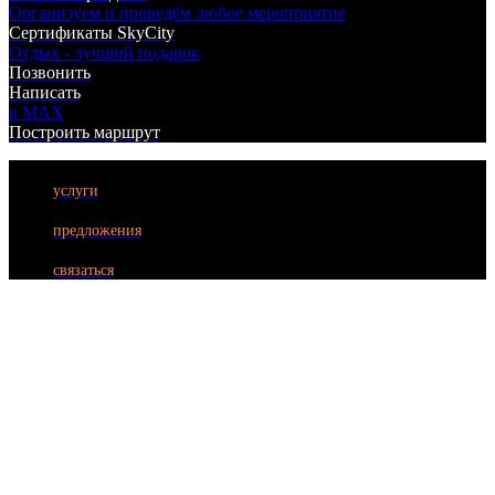
Организуем и проведём любое мероприятие
Сертификаты SkyCity
Отдых - лучший подарок
Позвонить
Написать
в MAX
Построить маршрут
услуги
БИЛЬЯРД
предложения
ЛАЗЕРТАГ
связаться
БОУЛИНГ
КАРАОКЕ
КУХНЯ
АФИША
АКЦИИ