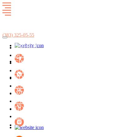
Развлекательный комплекс
SkyCity
(383)
325-05-55
АКЦИИ
БОУЛИНГ
БИЛЬЯРД
ЛАЗЕРТАГ
КОНЦЕРТ-ХОЛЛ ФАСОЛЬ
КУХНЯ
АФИША МЕРОПРИЯТИЙ
ОРГАНИЗАЦИЯ ПРАЗДНИКОВ
ПОДАРОЧНЫЕ СЕРТИФИКАТЫ
КОНТАКТЫ
БИЛЬЯРД
ЛАЗЕРТАГ