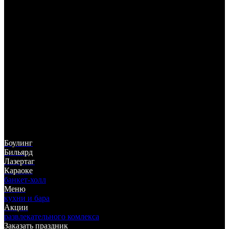
325-05-55
(383)
ул. Немировича-Данченко, 142
ТЦ "Горский", 5 этаж
Боулинг
Бильярд
Лазертаг
Караоке
банкет-холл
Меню
кухни и бара
Акции
развлекательного комлекса
Заказать праздник