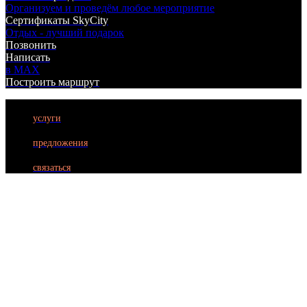
Организуем и проведём любое мероприятие
Сертификаты SkyCity
Отдых - лучший подарок
Позвонить
Написать
в MAX
Построить маршрут
услуги
БИЛЬЯРД
предложения
ЛАЗЕРТАГ
связаться
БОУЛИНГ
КАРАОКЕ
КУХНЯ
АФИША
АКЦИИ