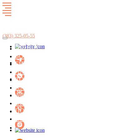
Развлекательный комплекс
SkyCity
(383)
325-05-55
АКЦИИ
БОУЛИНГ
БИЛЬЯРД
ЛАЗЕРТАГ
КОНЦЕРТ-ХОЛЛ ФАСОЛЬ
КУХНЯ
АФИША МЕРОПРИЯТИЙ
ОРГАНИЗАЦИЯ ПРАЗДНИКОВ
ПОДАРОЧНЫЕ СЕРТИФИКАТЫ
КОНТАКТЫ
БИЛЬЯРД
ЛАЗЕРТАГ