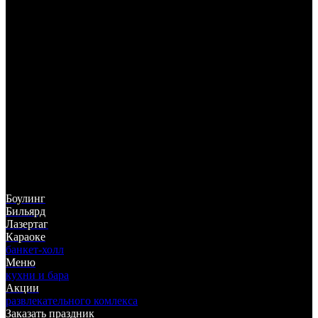
325-05-55
(383)
ул. Немировича-Данченко, 142
ТЦ "Горский", 5 этаж
Боулинг
Бильярд
Лазертаг
Караоке
банкет-холл
Меню
кухни и бара
Акции
развлекательного комлекса
Заказать праздник