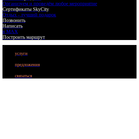
Организуем и проведём любое мероприятие
Сертификаты SkyCity
Отдых - лучший подарок
Позвонить
Написать
в MAX
Построить маршрут
услуги
БИЛЬЯРД
предложения
ЛАЗЕРТАГ
связаться
БОУЛИНГ
КАРАОКЕ
КУХНЯ
АФИША
АКЦИИ