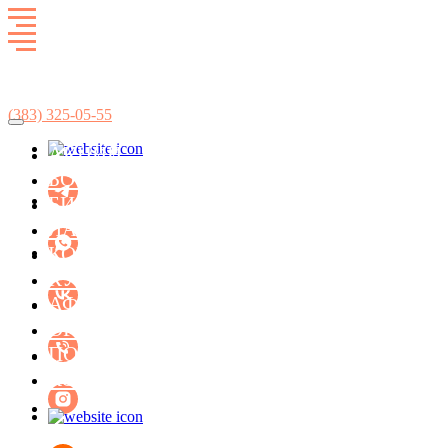
Развлекательный комплекс
SkyCity
(383)
325-05-55
АКЦИИ
БОУЛИНГ
БИЛЬЯРД
ЛАЗЕРТАГ
КОНЦЕРТ-ХОЛЛ ФАСОЛЬ
КУХНЯ
АФИША МЕРОПРИЯТИЙ
ОРГАНИЗАЦИЯ ПРАЗДНИКОВ
ПОДАРОЧНЫЕ СЕРТИФИКАТЫ
КОНТАКТЫ
БИЛЬЯРД
ЛАЗЕРТАГ