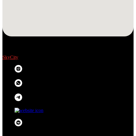
SkyCity
© 2010 OOO «Бамбино»