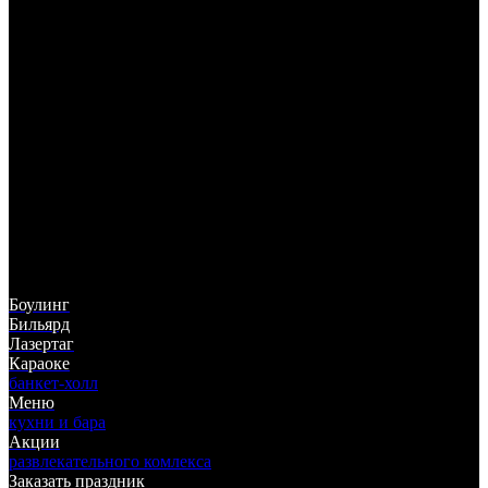
325-05-55
(383)
ул. Немировича-Данченко, 142
ТЦ "Горский", 5 этаж
Боулинг
Бильярд
Лазертаг
Караоке
банкет-холл
Меню
кухни и бара
Акции
развлекательного комлекса
Заказать праздник