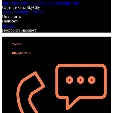
Организуем и проведём любое мероприятие
Сертификаты SkyCity
Отдых - лучший подарок
Позвонить
Написать
в MAX
Построить маршрут
услуги
БИЛЬЯРД
предложения
ЛАЗЕРТАГ
БОУЛИНГ
КАРАОКЕ
КУХНЯ
АФИША
АКЦИИ