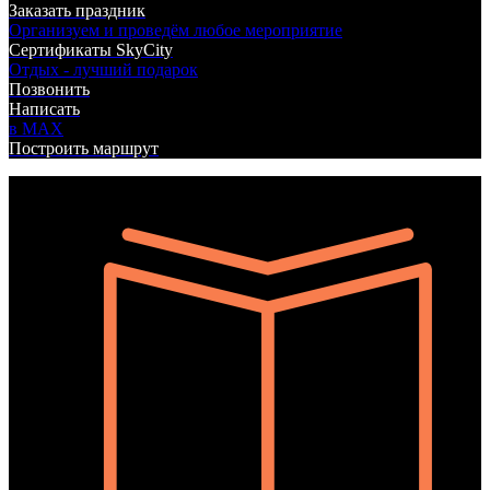
Заказать праздник
Организуем и проведём любое мероприятие
Сертификаты SkyCity
Отдых - лучший подарок
Позвонить
Написать
в MAX
Построить маршрут
БИЛЬЯРД
ЛАЗЕРТАГ
БОУЛИНГ
КАРАОКЕ
КУХНЯ
АФИША