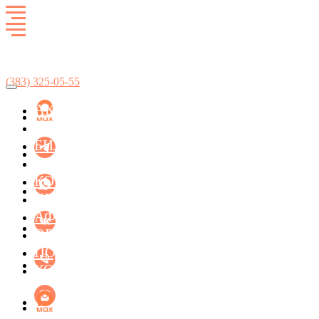
Развлекательный комплекс
SkyCity
(383)
325-05-55
АКЦИИ
БОУЛИНГ
БИЛЬЯРД
ЛАЗЕРТАГ
КОНЦЕРТ-ХОЛЛ ФАСОЛЬ
КУХНЯ
АФИША МЕРОПРИЯТИЙ
ОРГАНИЗАЦИЯ ПРАЗДНИКОВ
ПОДАРОЧНЫЕ СЕРТИФИКАТЫ
КОНТАКТЫ
БИЛЬЯРД
ЛАЗЕРТАГ