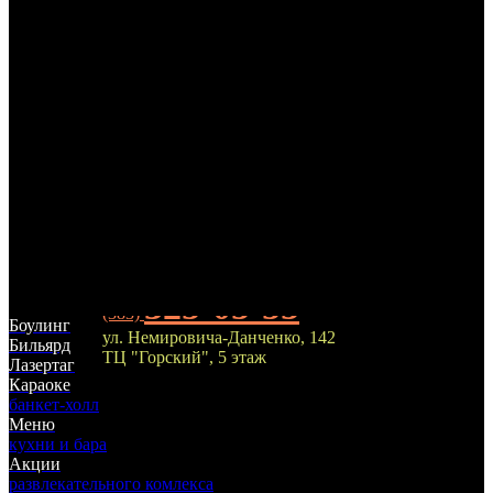
325-05-55
(383)
Боулинг
ул. Немировича-Данченко, 142
Бильярд
ТЦ "Горский", 5 этаж
Лазертаг
Караоке
банкет-холл
Меню
кухни и бара
Акции
развлекательного комлекса