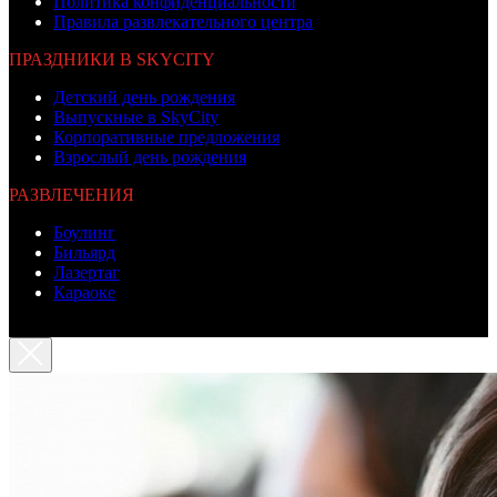
Политика конфиденциальности
Правила развлекательного центра
ПРАЗДНИКИ В SKYCITY
Детский день рождения
Выпускные в SkyCity
Корпоративные предложения
Взрослый день рождения
РАЗВЛЕЧЕНИЯ
Боулинг
Бильярд
Лазертаг
Караоке