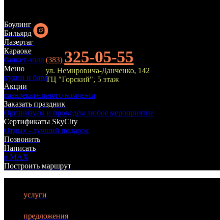
Боулинг
Бильярд
Лазертаг
Караоке
325-05-55
банкет-холл
(383)
Меню
ул. Немировича-Данченко, 142
кухни и бара
ТЦ "Горский", 5 этаж
Акции
БИЛЬЯРД
развлекательного комлекса
Заказать праздник
Организуем и проведём любое мероприятие
ЛАЗЕРТАГ
Сертификаты SkyCity
Отдых - лучший подарок
БОУЛИНГ
Позвонить
Написать
КАРАОКЕ
в MAX
Построить маршрут
КУХНЯ
АФИША
услуги
АКЦИИ
предложения