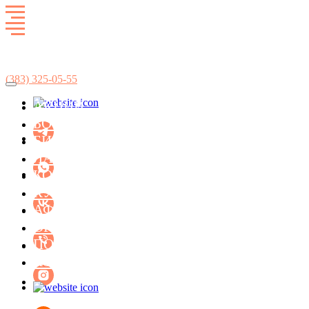
Развлекательный комплекс
SkyCity
(383)
325-05-55
АКЦИИ
БИЛЬЯРД
БОУЛИНГ
ЛАЗЕРТАГ
БИЛЬЯРД
ЛАЗЕРТАГ
БОУЛИНГ
КОНЦЕРТ-ХОЛЛ ФАСОЛЬ
КАРАОКЕ
КУХНЯ
АФИША МЕРОПРИЯТИЙ
КУХНЯ
ОРГАНИЗАЦИЯ ПРАЗДНИКОВ
ПОДАРОЧНЫЕ СЕРТИФИКАТЫ
АФИША
КОНТАКТЫ
АКЦИИ
ОРГАНИЗАЦИЯ ПРАЗДНИКОВ