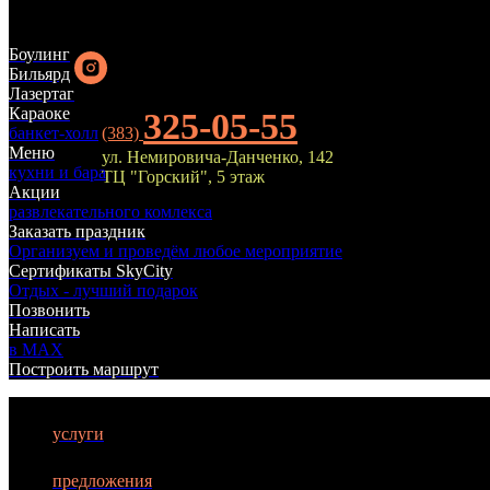
Боулинг
Бильярд
Лазертаг
Караоке
325-05-55
банкет-холл
(383)
Меню
ул. Немировича-Данченко, 142
кухни и бара
ТЦ "Горский", 5 этаж
Акции
БИЛЬЯРД
развлекательного комлекса
Заказать праздник
Организуем и проведём любое мероприятие
ЛАЗЕРТАГ
Сертификаты SkyCity
Отдых - лучший подарок
БОУЛИНГ
Позвонить
Написать
КАРАОКЕ
в MAX
Построить маршрут
КУХНЯ
АФИША
услуги
АКЦИИ
предложения