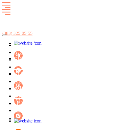
Развлекательный комплекс
SkyCity
(383)
325-05-55
АКЦИИ
БИЛЬЯРД
БОУЛИНГ
ЛАЗЕРТАГ
БИЛЬЯРД
ЛАЗЕРТАГ
БОУЛИНГ
КОНЦЕРТ-ХОЛЛ ФАСОЛЬ
КАРАОКЕ
КУХНЯ
АФИША МЕРОПРИЯТИЙ
КУХНЯ
ОРГАНИЗАЦИЯ ПРАЗДНИКОВ
ПОДАРОЧНЫЕ СЕРТИФИКАТЫ
АФИША
КОНТАКТЫ
АКЦИИ
ОРГАНИЗАЦИЯ ПРАЗДНИКОВ