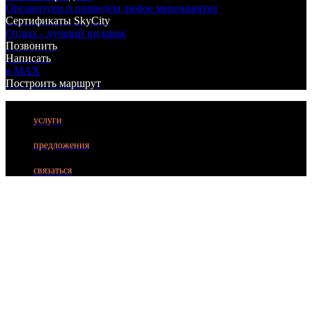
Организуем и проведём любое мероприятие
Сертификаты SkyCity
Отдых - лучший подарок
Позвонить
Написать
в MAX
Построить маршрут
услуги
БИЛЬЯРД
предложения
ЛАЗЕРТАГ
связаться
БОУЛИНГ
КАРАОКЕ
КУХНЯ
АФИША
АКЦИИ