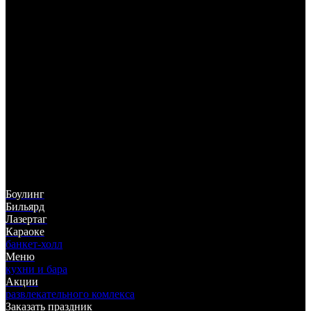
325-05-55
(383)
ул. Немировича-Данченко, 142
ТЦ "Горский", 5 этаж
Боулинг
Бильярд
Лазертаг
Караоке
банкет-холл
Меню
кухни и бара
Акции
развлекательного комлекса
Заказать праздник