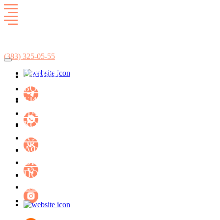
Развлекательный комплекс
SkyCity
(383)
325-05-55
АКЦИИ
БОУЛИНГ
БИЛЬЯРД
ЛАЗЕРТАГ
КОНЦЕРТ-ХОЛЛ ФАСОЛЬ
КУХНЯ
АФИША МЕРОПРИЯТИЙ
ОРГАНИЗАЦИЯ ПРАЗДНИКОВ
ПОДАРОЧНЫЕ СЕРТИФИКАТЫ
КОНТАКТЫ
БИЛЬЯРД
ЛАЗЕРТАГ