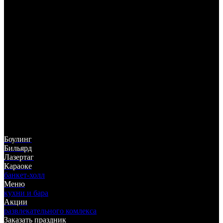
325-05-55
(383)
ул. Немировича-Данченко, 142
ТЦ "Горский", 5 этаж
Боулинг
Бильярд
Лазертаг
Караоке
банкет-холл
Меню
кухни и бара
Акции
развлекательного комлекса
Заказать праздник