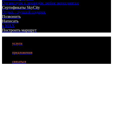
Организуем и проведём любое мероприятие
Сертификаты SkyCity
Отдых - лучший подарок
Позвонить
Написать
в MAX
Построить маршрут
услуги
БИЛЬЯРД
предложения
ЛАЗЕРТАГ
связаться
БОУЛИНГ
КАРАОКЕ
КУХНЯ
АФИША
АКЦИИ