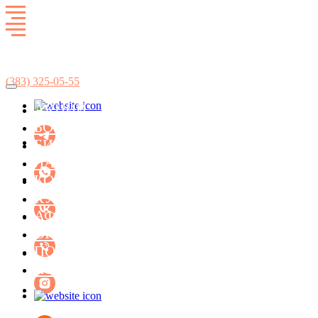
Развлекательный комплекс
SkyCity
(383)
325-05-55
АКЦИИ
БОУЛИНГ
БИЛЬЯРД
ЛАЗЕРТАГ
КОНЦЕРТ-ХОЛЛ ФАСОЛЬ
КУХНЯ
АФИША МЕРОПРИЯТИЙ
ОРГАНИЗАЦИЯ ПРАЗДНИКОВ
ПОДАРОЧНЫЕ СЕРТИФИКАТЫ
КОНТАКТЫ
БИЛЬЯРД
ЛАЗЕРТАГ